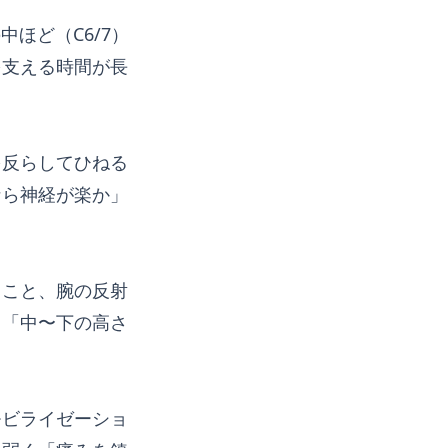
ほど（C6/7）
を支える時間が長
を反らしてひねる
なら神経が楽か」
ること、腕の反射
て「中〜下の高さ
モビライゼーショ