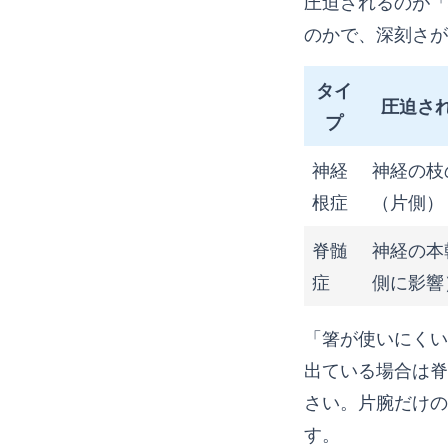
圧迫されるのが「
のかで、深刻さが
タイ
圧迫さ
プ
神経
神経の枝
根症
（片側）
脊髄
神経の本
症
側に影響
「箸が使いにくい
出ている場合は脊
さい。片腕だけの
す。