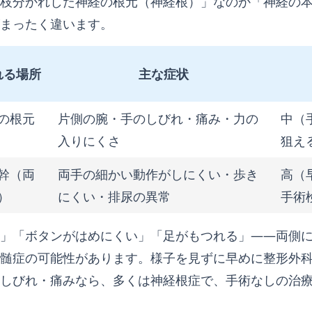
枝分かれした神経の根元（神経根）」なのか「神経の
まったく違います。
れる場所
主な症状
の根元
片側の腕・手のしびれ・痛み・力の
中（
入りにくさ
狙え
幹（両
両手の細かい動作がしにくい・歩き
高（
）
にくい・排尿の異常
手術
」「ボタンがはめにくい」「足がもつれる」——両側
髄症の可能性があります。様子を見ずに早めに整形外
しびれ・痛みなら、多くは神経根症で、手術なしの治