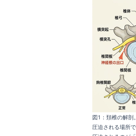
図1：頚椎の解剖
圧迫される場所で