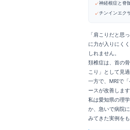
神経根症と脊
✓
チンインエク
✓
「肩こりだと思っ
に力が入りにくく
しれません。
頚椎症は、首の骨
こり」として見過
一方で、MRIで
ースが改善します
私は愛知県の理学
か、急いで病院に
みてきた実例をも