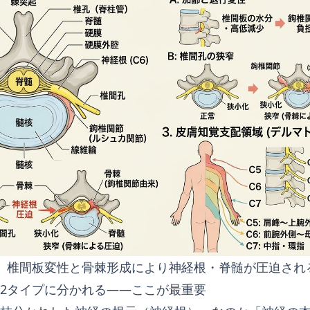
。椎間板変性と骨棘形成により神経根・脊髄が圧迫され
2タイプに分かれる——ここが最重要