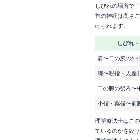
しびれの場所で「
首の神経は高さご
けられます。
しびれ・
肩〜二の腕の外
腕〜親指・人差
二の腕の後ろ〜
小指・薬指〜前
理学療法士はこの
ているのかを絞り