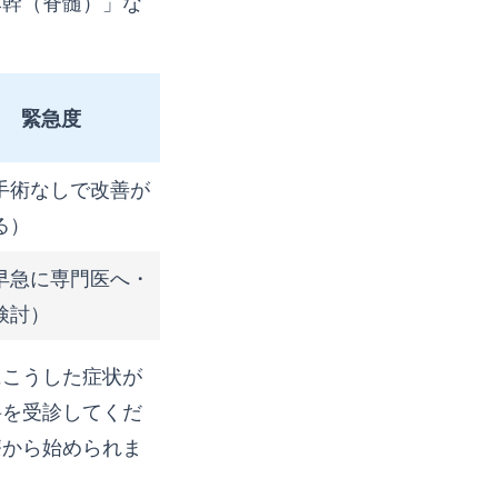
本幹（脊髄）」な
緊急度
手術なしで改善が
る）
早急に専門医へ・
検討）
にこうした症状が
科を受診してくだ
療から始められま