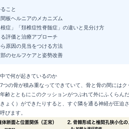
かること
椎間板ヘルニアのメカニズム
経根症」「頚椎症性脊髄症」の違いと見分け方
よる評価と治療アプローチ
から原因の見当をつける方法
頚部のセルフケアと姿勢改善
中で何が起きているのか
7つの骨が積み重なってできていて、骨と骨の間にはク
年齢とともにこのクッションがつぶれて外にふくらん
きょく）ができたりすると、すぐ隣を通る神経が圧迫
呼びます。