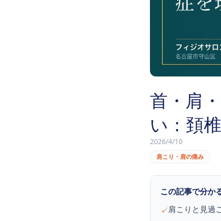
首・肩
い：頚
2026/4/10
肩こり・肩の痛み
この記事で分か
肩こりと見過
✓