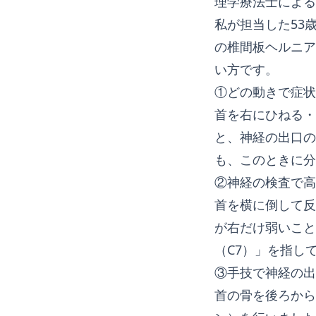
理学療法士による
私が担当した53
の椎間板ヘルニア
い方です。
①どの動きで症状
首を右にひねる・
と、神経の出口の
も、このときに分
②神経の検査で高
首を横に倒して反
が右だけ弱いこと
（C7）」を指し
③手技で神経の出
首の骨を後ろから