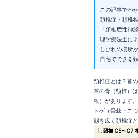
この記事でわ
頚椎症・頚椎
「頚椎症性神
理学療法士に
しびれの場所
自宅でできる
頚椎症とは？首の
首の骨（頚椎）は
板）があります。
トゲ（骨棘・こつ
態を広く頚椎症と