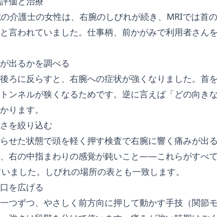
評価と治療
歳の介護士の女性は、右腕のしびれが続き、MRIでは首の中
と言われていました。仕事柄、前かがみで利用者さん
が出るかを調べる
後ろに反らすと、右腕への症状が強くなりました。首
トンネルが狭くなるためです。逆に言えば「どの向き
かります。
さを絞り込む
らせた状態で頭を軽く押す検査で右腕に響く痛みが出
、右の中指まわりの感覚が鈍いこと——これらがすべ
ていました。しびれの場所の表とも一致します。
口を広げる
一つずつ、やさしく前方向に押して動かす手技（関節