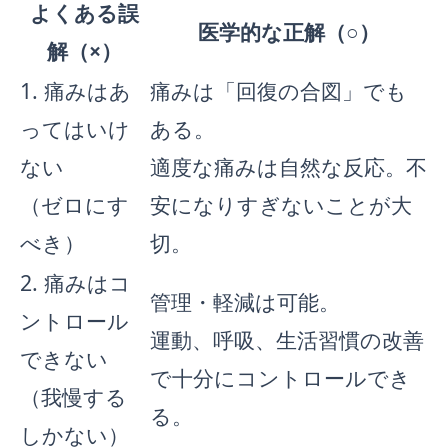
よくある誤
医学的な正解（○）
解（×）
1. 痛みはあ
痛みは「回復の合図」でも
ってはいけ
ある。
ない
適度な痛みは自然な反応。不
（ゼロにす
安になりすぎないことが大
べき）
切。
2. 痛みはコ
管理・軽減は可能。
ントロール
運動、呼吸、生活習慣の改善
できない
で十分にコントロールでき
（我慢する
る。
しかない）