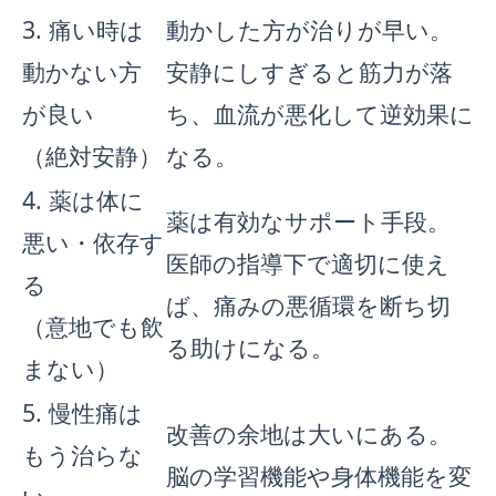
3. 痛い時は
動かした方が治りが早い。
動かない方
安静にしすぎると筋力が落
が良い
ち、血流が悪化して逆効果に
（絶対安静）
なる。
4. 薬は体に
薬は有効なサポート手段。
悪い・依存す
医師の指導下で適切に使え
る
ば、痛みの悪循環を断ち切
（意地でも飲
る助けになる。
まない）
5. 慢性痛は
改善の余地は大いにある。
もう治らな
脳の学習機能や身体機能を変