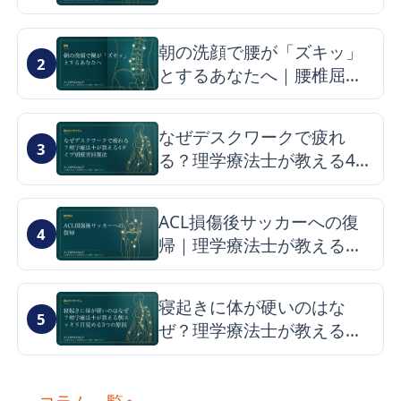
学療法士が解説
朝の洗顔で腰が「ズキッ」
2
とするあなたへ｜腰椎屈曲
症候群の仕組みと改善のヒ
ント
なぜデスクワークで疲れ
3
る？理学療法士が教える4タ
イプ別疲労回復法
ACL損傷後サッカーへの復
4
帰｜理学療法士が教える最
短ロードマップと再発予防
寝起きに体が硬いのはな
5
ぜ？理学療法士が教える朝
スッキリ目覚める3つの原因
とケア