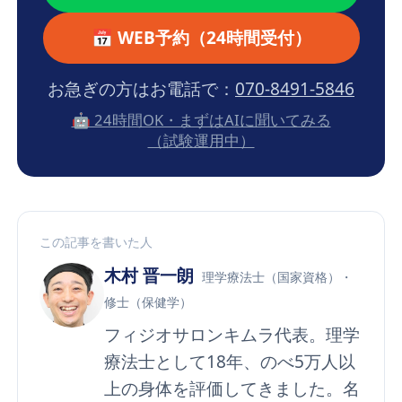
📅 WEB予約（24時間受付）
お急ぎの方はお電話で：
070-8491-5846
🤖 24時間OK・まずはAIに聞いてみる
（試験運用中）
この記事を書いた人
木村 晋一朗
理学療法士（国家資格）・
修士（保健学）
フィジオサロンキムラ代表。理学
療法士として18年、のべ5万人以
上の身体を評価してきました。名