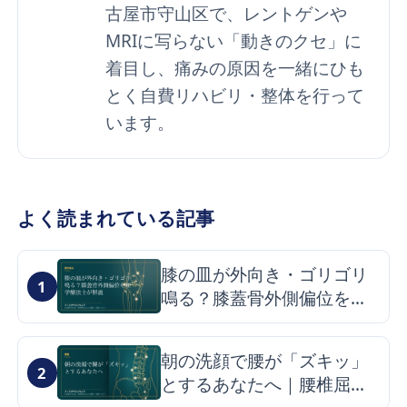
古屋市守山区で、レントゲンや
MRIに写らない「動きのクセ」に
着目し、痛みの原因を一緒にひも
とく自費リハビリ・整体を行って
います。
よく読まれている記事
膝の皿が外向き・ゴリゴリ
1
鳴る？膝蓋骨外側偏位を理
学療法士が解説
朝の洗顔で腰が「ズキッ」
2
とするあなたへ｜腰椎屈曲