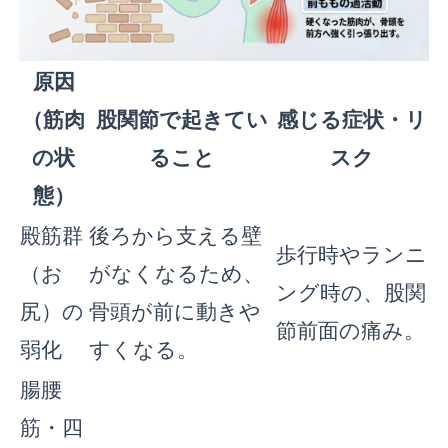
原因
（筋肉
股関節で起きてい
感じる症状・リ
の状
ること
スク
態）
殿筋群
後ろから支える壁
歩行時やランニ
（お
がなくなるため、
ング時の、股関
尻）の
骨頭が前に動きや
節前面の痛み。
弱化
すくなる。
腸腰
筋・四