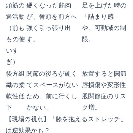
頭筋の
硬くなった筋肉
足を上げた時の
過活動
が、骨頭を前方へ
「詰まり感」
（前も
強く引っ張り出
や、可動域の制
もの使
す。
限。
いす
ぎ）
後方組
関節の後ろが硬く
放置すると関節
織の柔
てスペースがない
唇損傷や変形性
軟性低
ため、前に行くし
股関節症のリス
下
かない。
ク増。
【現場の視点】「膝を抱えるストレッチ」
は逆効果かも？