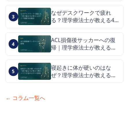
症候群の仕組みと改善のヒ
ント
なぜデスクワークで疲れ
3
る？理学療法士が教える4タ
イプ別疲労回復法
ACL損傷後サッカーへの復
4
帰｜理学療法士が教える最
短ロードマップと再発予防
寝起きに体が硬いのはな
5
ぜ？理学療法士が教える朝
スッキリ目覚める3つの原因
とケア
← コラム一覧へ