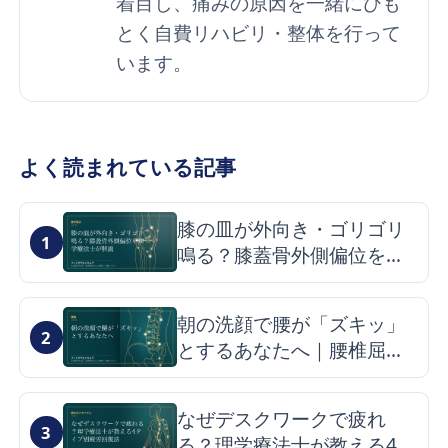
着目し、痛みの原因を一緒にひも
とく自費リハビリ・整体を行って
います。
よく読まれている記事
膝の皿が外向き・ゴリゴリ
1
鳴る？膝蓋骨外側偏位を理
学療法士が解説
朝の洗顔で腰が「ズキッ」
2
とするあなたへ｜腰椎屈曲
症候群の仕組みと改善のヒ
ント
なぜデスクワークで疲れ
3
る？理学療法士が教える4タ