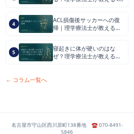
イプ別疲労回復法
ACL損傷後サッカーへの復
4
帰｜理学療法士が教える最
短ロードマップと再発予防
寝起きに体が硬いのはな
5
ぜ？理学療法士が教える朝
スッキリ目覚める3つの原因
とケア
← コラム一覧へ
名古屋市守山区西川原町138番地 ☎ 070-8491-
5846