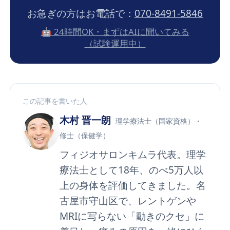
お急ぎの方はお電話で：
070-8491-5846
🤖 24時間OK・まずはAIに聞いてみる
（試験運用中）
この記事を書いた人
木村 晋一朗
理学療法士（国家資格）・
修士（保健学）
フィジオサロンキムラ代表。理学
療法士として18年、のべ5万人以
上の身体を評価してきました。名
古屋市守山区で、レントゲンや
MRIに写らない「動きのクセ」に