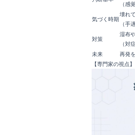
（感
壊れ
気づく時期
（手
湿布
対策
（対
未来
再発
【専門家の視点】