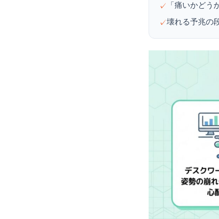
「痛いかどう
✓
壊れる予兆の
✓