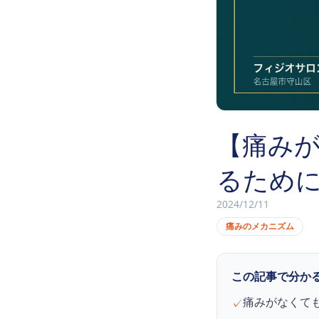
【痛み
るため
2024/12/11
痛みのメカニズム
この記事で分か
痛みがなくて
✓