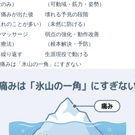
覚のみ）
（可動域・筋力・姿勢）
て痛みが出た後
壊れる予兆の段階
遅れのことが多い）
（未然に防げる）
やマッサージ
弱点の強化・動作改善
症療法）
（根本解決・予防）
を繰り返す
生涯現役で動ける
痛みは「氷山の一角」にすぎない