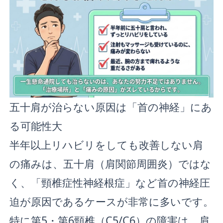
五十肩が治らない原因は「首の神経」にあ
る可能性大
半年以上リハビリをしても改善しない肩
の痛みは、五十肩（肩関節周囲炎）ではな
く、「頸椎症性神経根症」など首の神経圧
迫が原因であるケースが非常に多いです。
特に第5・第6頸椎（C5/C6）の障害は、肩