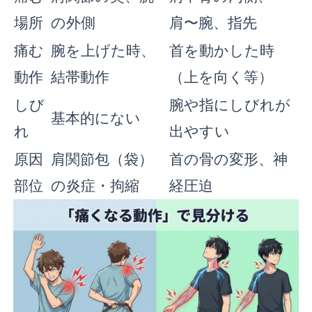
場所
の外側
肩〜腕、指先
痛む
腕を上げた時、
首を動かした時
動作
結帯動作
（上を向く等）
しび
腕や指にしびれが
基本的にない
れ
出やすい
原因
肩関節包（袋）
首の骨の変形、神
部位
の炎症・拘縮
経圧迫