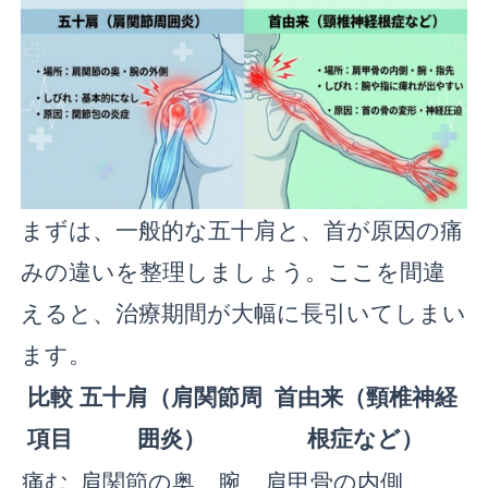
まずは、一般的な五十肩と、首が原因の痛
みの違いを整理しましょう。ここを間違
えると、治療期間が大幅に長引いてしまい
ます。
比較
五十肩（肩関節周
首由来（頸椎神経
項目
囲炎）
根症など）
痛む
肩関節の奥、腕
肩甲骨の内側、