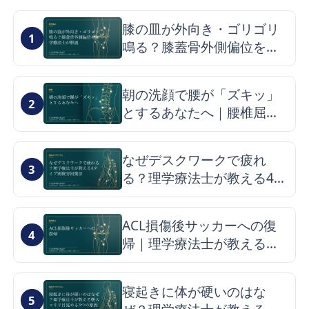
膝の皿が外向き・ゴリゴリ
1
鳴る？膝蓋骨外側偏位を理
学療法士が解説
朝の洗顔で腰が「ズキッ」
2
とするあなたへ｜腰椎屈曲
症候群の仕組みと改善のヒ
ント
なぜデスクワークで疲れ
3
る？理学療法士が教える4タ
イプ別疲労回復法
ACL損傷後サッカーへの復
4
帰｜理学療法士が教える最
短ロードマップと再発予防
寝起きに体が硬いのはな
5