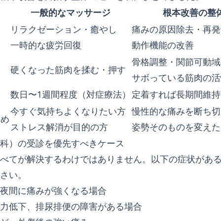
一般的なマッサージ
根本改善の整
リラクゼーション・癒やし
痛みの原因除去・再発
一時的な疲労回復
動作機能の改善
骨格調整・関節可動域
硬くなった筋肉を揉む・押す
サボっている筋肉の活
数日〜1週間程度（対症療法）
定着すれば長期間維持
今すぐ気持ちよくなりたい方
慢性的な痛みを断ち切
すめ
ストレス解消が目的の方
姿勢そのものを変えた
科）の受診を優先すべきケース
べてが解決するわけではありません。以下の症状があ
さい。
夜間に痛みが強くなる場合
力低下、排尿排便の障害がある場合