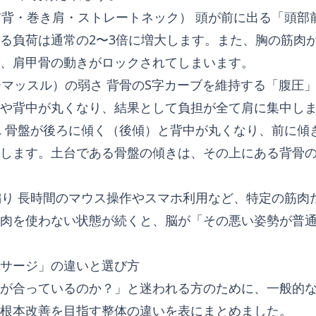
（猫背・巻き肩・ストレートネック） 頭が前に出る「頭部
る負荷は通常の2〜3倍に増大します。また、胸の筋肉
、肩甲骨の動きがロックされてしまいます。
ナーマッスル）の弱さ 背骨のS字カーブを維持する「腹圧
や背中が丸くなり、結果として負担が全て肩に集中し
乱れ 骨盤が後ろに傾く（後傾）と背中が丸くなり、前に傾
します。土台である骨盤の傾きは、その上にある背骨
の偏り 長時間のマウス操作やスマホ利用など、特定の筋肉
肉を使わない状態が続くと、脳が「その悪い姿勢が普
サージ」の違いと選び方
が合っているのか？」と迷われる方のために、一般的
根本改善を目指す整体の違いを表にまとめました。