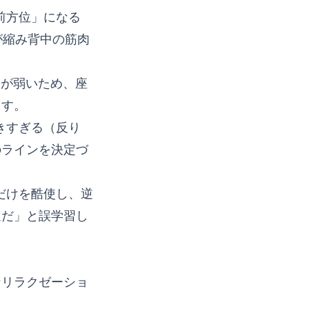
前方位」になる
が縮み背中の筋肉
」が弱いため、座
ます。
きすぎる（反り
のラインを決定づ
だけを酷使し、逆
通だ」と誤学習し
なリラクゼーショ