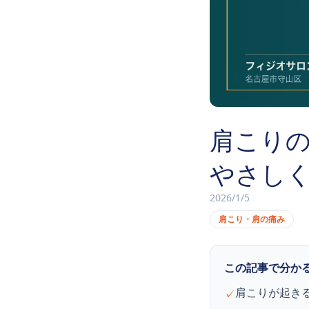
肩こり
やさし
2026/1/5
肩こり・肩の痛み
この記事で分か
肩こりが起き
✓