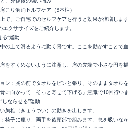
ど、外傷後の強い痛み
肩こり解消セルフケア（3本柱）
上で、ご自宅でのセルフケアを行うと効果が倍増しま
のエクササイズをご紹介します。
せる”運動
中の上で滑るように動く骨です。ここを動かすことで
肩をすくめないように注意し、肩の先端で小さな円を
。
ョン：胸の前でタオルをピンと張り、そのままタオル
骨に向かって「そっと寄せて下げる」意識で10回行い
を“しならせる”運動
い胸椎（きょうつい）の動きを出します。
：椅子に座り、両手を後頭部で組みます。息を吸いな