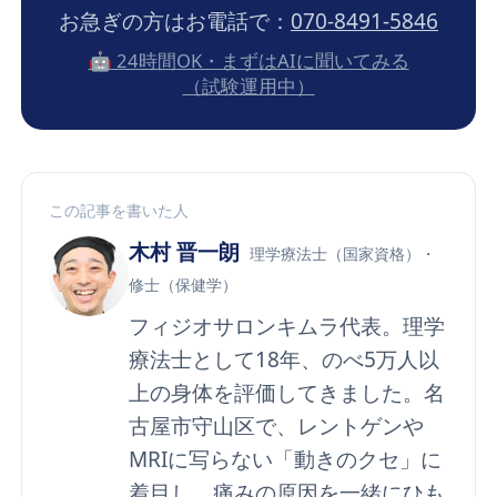
お急ぎの方はお電話で：
070-8491-5846
🤖 24時間OK・まずはAIに聞いてみる
（試験運用中）
この記事を書いた人
木村 晋一朗
理学療法士（国家資格）・
修士（保健学）
フィジオサロンキムラ代表。理学
療法士として18年、のべ5万人以
上の身体を評価してきました。名
古屋市守山区で、レントゲンや
MRIに写らない「動きのクセ」に
着目し、痛みの原因を一緒にひも