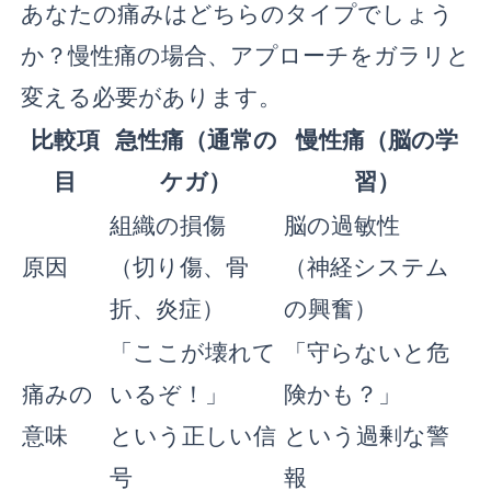
あなたの痛みはどちらのタイプでしょう
か？慢性痛の場合、アプローチをガラリと
変える必要があります。
比較項
急性痛（通常の
慢性痛（脳の学
目
ケガ）
習）
組織の損傷
脳の過敏性
原因
（切り傷、骨
（神経システム
折、炎症）
の興奮）
「ここが壊れて
「守らないと危
痛みの
いるぞ！」
険かも？」
意味
という正しい信
という過剰な警
号
報