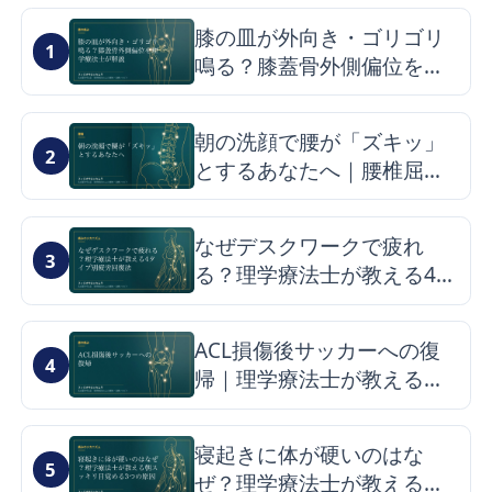
膝の皿が外向き・ゴリゴリ
1
鳴る？膝蓋骨外側偏位を理
学療法士が解説
朝の洗顔で腰が「ズキッ」
2
とするあなたへ｜腰椎屈曲
症候群の仕組みと改善のヒ
ント
なぜデスクワークで疲れ
3
る？理学療法士が教える4タ
イプ別疲労回復法
ACL損傷後サッカーへの復
4
帰｜理学療法士が教える最
短ロードマップと再発予防
寝起きに体が硬いのはな
5
ぜ？理学療法士が教える朝