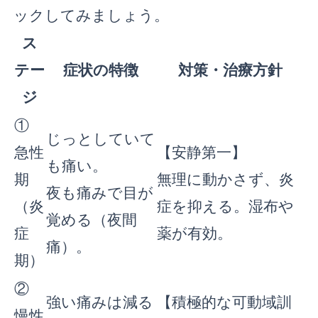
ックしてみましょう。
ス
テー
症状の特徴
対策・治療方針
ジ
①
じっとしていて
急性
【安静第一】
も痛い。
期
無理に動かさず、炎
夜も痛みで目が
（炎
症を抑える。湿布や
覚める（夜間
症
薬が有効。
痛）。
期）
②
強い痛みは減る
【積極的な可動域訓
慢性