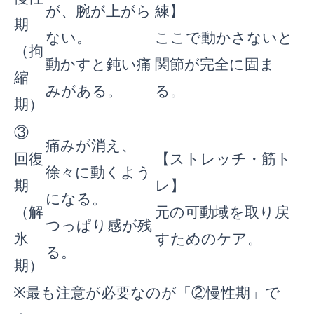
が、腕が上がら
練】
期
ない。
ここで動かさないと
（拘
動かすと鈍い痛
関節が完全に固ま
縮
みがある。
る。
期）
③
痛みが消え、
回復
【ストレッチ・筋ト
徐々に動くよう
期
レ】
になる。
（解
元の可動域を取り戻
つっぱり感が残
氷
すためのケア。
る。
期）
※最も注意が必要なのが「②慢性期」で