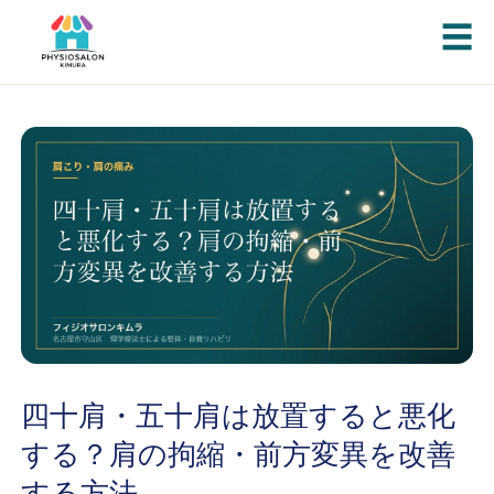
☰
四十肩・五十肩は放置すると悪化
する？肩の拘縮・前方変異を改善
する方法