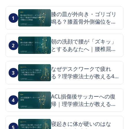
膝の皿が外向き・ゴリゴリ
1
鳴る？膝蓋骨外側偏位を理
学療法士が解説
朝の洗顔で腰が「ズキッ」
2
とするあなたへ｜腰椎屈曲
症候群の仕組みと改善のヒ
ント
なぜデスクワークで疲れ
3
る？理学療法士が教える4タ
イプ別疲労回復法
ACL損傷後サッカーへの復
4
帰｜理学療法士が教える最
短ロードマップと再発予防
寝起きに体が硬いのはな
5