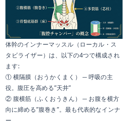
体幹のインナーマッスル（ローカル・ス
タビライザー）は、以下の4つで構成され
ます:
① 横隔膜（おうかくまく） ─ 呼吸の主
役。腹圧を高める”天井”
② 腹横筋（ふくおうきん） ─ お腹を横方
向に締める”腹巻き”。最も代表的なインナ
ー