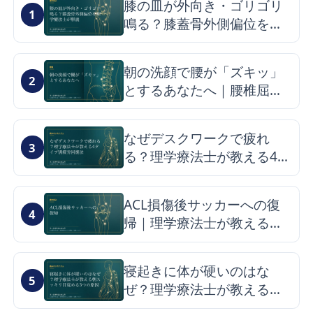
膝の皿が外向き・ゴリゴリ
1
鳴る？膝蓋骨外側偏位を理
学療法士が解説
朝の洗顔で腰が「ズキッ」
2
とするあなたへ｜腰椎屈曲
症候群の仕組みと改善のヒ
ント
なぜデスクワークで疲れ
3
る？理学療法士が教える4タ
イプ別疲労回復法
ACL損傷後サッカーへの復
4
帰｜理学療法士が教える最
短ロードマップと再発予防
寝起きに体が硬いのはな
5
ぜ？理学療法士が教える朝
スッキリ目覚める3つの原因