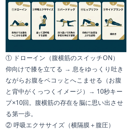
① ドローイン（腹横筋のスイッチON）
仰向けで膝を立てる → 息をゆっくり吐き
ながらお腹をペコッとへこませる（お腹
と背中がくっつくイメージ）→ 10秒キー
プ×10回。腹横筋の存在を脳に思い出させ
る第一歩。
② 呼吸エクササイズ（横隔膜＋腹圧）