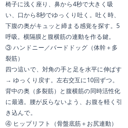
椅子に浅く座り、鼻から4秒で大きく吸
い、口から8秒でゆっくり吐く。吐く時、
下腹の奥がキュッと締まる感覚を探す。5
呼吸。横隔膜と腹横筋の連動を作る鍵。
③ ハンドニー／バードドッグ（体幹＋多
裂筋）
四つ這いで、対角の手と足を水平に伸ばす
→ ゆっくり戻す。左右交互に10回ずつ。
背中の奥（多裂筋）と腹横筋の同時活性化
に最適。腰が反らないよう、お腹を軽く引
き込んで。
④ ヒップリフト（骨盤底筋＋お尻連動）