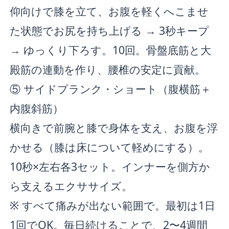
仰向けで膝を立て、お腹を軽くへこませ
た状態でお尻を持ち上げる → 3秒キープ
→ ゆっくり下ろす。10回。骨盤底筋と大
殿筋の連動を作り、腰椎の安定に貢献。
⑤ サイドプランク・ショート（腹横筋＋
内腹斜筋）
横向きで前腕と膝で身体を支え、お腹を浮
かせる（膝は床について軽めにする）。
10秒×左右各3セット。インナーを側方か
ら支えるエクササイズ。
※ すべて痛みが出ない範囲で。最初は1日
1回でOK。毎日続けることで、2〜4週間