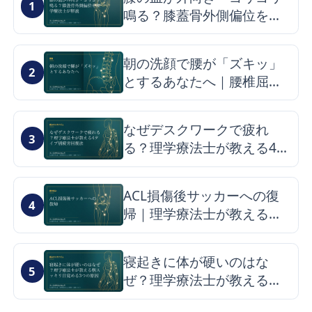
1
鳴る？膝蓋骨外側偏位を理
学療法士が解説
朝の洗顔で腰が「ズキッ」
2
とするあなたへ｜腰椎屈曲
症候群の仕組みと改善のヒ
ント
なぜデスクワークで疲れ
3
る？理学療法士が教える4タ
イプ別疲労回復法
ACL損傷後サッカーへの復
4
帰｜理学療法士が教える最
短ロードマップと再発予防
寝起きに体が硬いのはな
5
ぜ？理学療法士が教える朝
スッキリ目覚める3つの原因